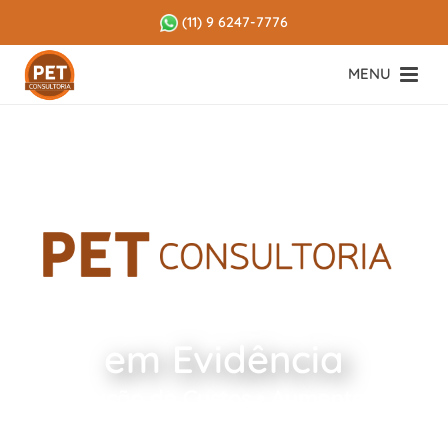
(11) 9 6247-7776
Seu Pet Shop
em Evidência
Redução de Custos • Aumento de
Vendas